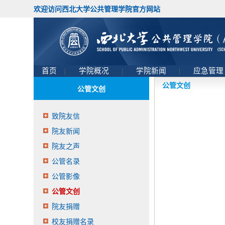
欢迎访问西北大学公共管理学院官方网站
首页
|
学院概况
|
学院新闻
|
应急管
公管文创
公管文创
致院友信
院友新闻
院友之声
公管名录
公管影像
公管文创
院友捐赠
校友捐赠名录