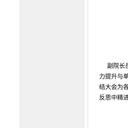
副院长
力提升与
结大会为
反思中精