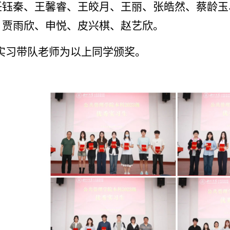
任钰秦、王馨睿、王皎月、王丽、张皓然、蔡龄玉
、贾雨欣、申悦、皮兴棋、赵艺欣。
实习带队老师为以上同学颁奖。