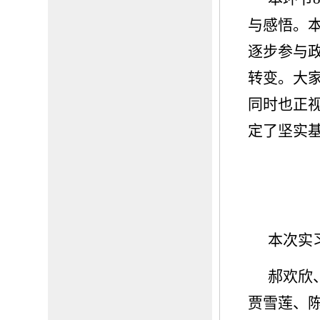
与感悟。
逐步参与
转变。大
同时也正
定了坚实
本次实
郝欢欣
贾雪莲、