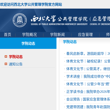
欢迎访问西北大学公共管理学院官方网站
首页
|
学院概况
|
学院新闻
|
应急管理
|
师
学院动态
学院动态
·
春风启新章，游园赴韶华｜20
学院动态
·
体育文化节｜破校纪录！公
通知公告
·
体育文化节 | 公管英才，
·
学术讲座｜我院成功举办“中国
·
体育文化节｜公管少年当“燃
·
正学读书会 | 我院举办202
·
会议预告 | 国家应急管理体
·
党建带团建 | 我院青年赴国