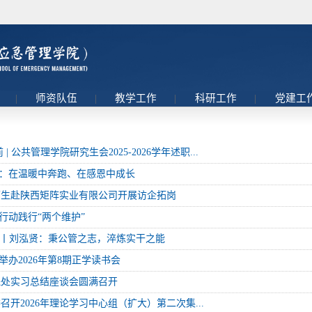
理
|
师资队伍
|
教学工作
|
科研工作
|
党建工
| 公共管理学院研究生会2025-2026学年述职...
如霞：在温暖中奔跑、在感恩中成长
师生赴陕西矩阵实业有限公司开展访企拓岗
际行动践行“两个维护”
”丨刘泓贤：秉公管之志，淬炼实干之能
院举办2026年第8期正学读书会
保处实习总结座谈会圆满召开
开2026年理论学习中心组（扩大）第二次集...