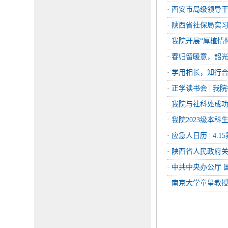
·
西安市局级领导
·
陕西省社保局实习
·
我院开展“厚植情
·
春归留暖意，韶光
·
学用相长，知行合一
·
正学读书会 | 我
·
我院与社科处成功
·
我院2023级本科
·
应急人日历 | 4
·
陕西省人民政府关
·
中共中央办公厅 
·
南京大学童星教