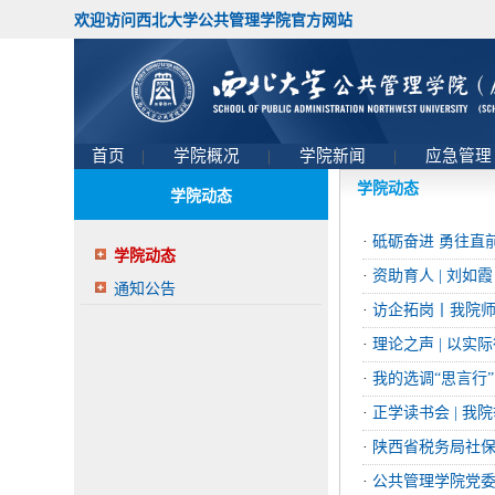
欢迎访问西北大学公共管理学院官方网站
首页
|
学院概况
|
学院新闻
|
应急管
学院动态
学院动态
·
砥砺奋进 勇往直前 
学院动态
·
资助育人 | 刘
通知公告
·
访企拓岗丨我院
·
理论之声 | 以实
·
我的选调“思言行
·
正学读书会 | 我
·
陕西省税务局社
·
公共管理学院党委召