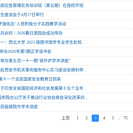
干部应急管理实务培训班（第五期）在我校开班
生座谈会于4月27日举行
怀强信念”入党积极分子实践教学活动
共此时｜2026春日游园会成功举办
：西北大学 2023 级图书馆学专业学生赴校...
院举办2026年第5期正学读书会
举办第五百一十一期“侯外庐学术讲座”
生赴西安市机关事务服务中心实习座谈会顺利举...
.15第十一个全民国家安全教育日到来
于印发全省国民经济和社会发展第十五个五年...
国务院办公厅关于推动行业协会商会深化改革的...
授莅临我院作学术讲座
...
上页
1
2
4
5
75
3